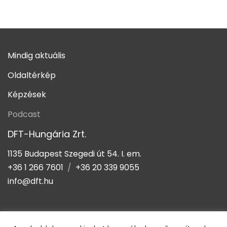
Mindig aktuális
Oldaltérkép
Képzések
Podcast
DFT-Hungária Zrt.
1135 Budapest Szegedi út 54. I. em.
+36 1 266 7601
/
+36 20 339 9055
info@dft.hu
webshop.dft.hu
| Copyright © 2021 | Minden jog