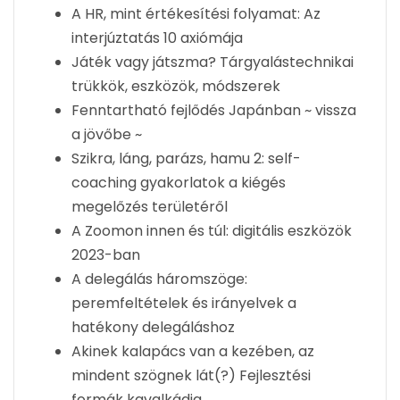
A HR, mint értékesítési folyamat: Az
interjúztatás 10 axiómája
Játék vagy játszma? Tárgyalástechnikai
trükkök, eszközök, módszerek
Fenntartható fejlődés Japánban ~ vissza
a jövőbe ~
Szikra, láng, parázs, hamu 2: self-
coaching gyakorlatok a kiégés
megelőzés területéről
A Zoomon innen és túl: digitális eszközök
2023-ban
A delegálás háromszöge:
peremfeltételek és irányelvek a
hatékony delegáláshoz
Akinek kalapács van a kezében, az
mindent szögnek lát(?) Fejlesztési
formák kavalkádja