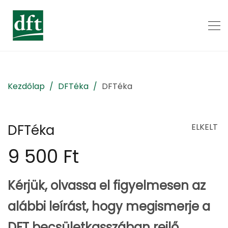
Kezdőlap
DFTéka
DFTéka
DFTéka
ELKELT
9 500
Ft
Kérjük, olvassa el figyelmesen az
alábbi leírást, hogy megismerje a
DFT becsületkasszában rejlő