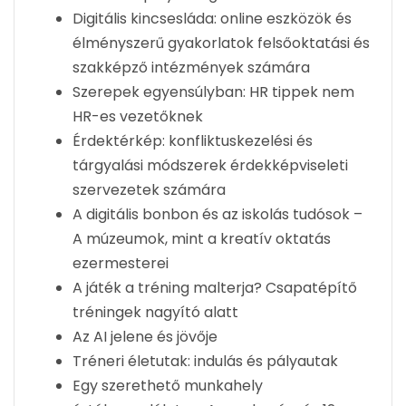
Digitális kincsesláda: online eszközök és
élményszerű gyakorlatok felsőoktatási és
szakképző intézmények számára
Szerepek egyensúlyban: HR tippek nem
HR-es vezetőknek
Érdektérkép: konfliktuskezelési és
tárgyalási módszerek érdekképviseleti
szervezetek számára
A digitális bonbon és az iskolás tudósok –
A múzeumok, mint a kreatív oktatás
ezermesterei
A játék a tréning malterja? Csapatépítő
tréningek nagyító alatt
Az AI jelene és jövője
Tréneri életutak: indulás és pályautak
Egy szerethető munkahely