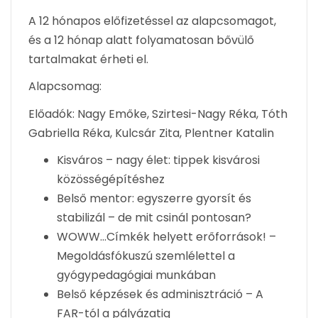
A 12 hónapos előfizetéssel az alapcsomagot,
és a 12 hónap alatt folyamatosan bővülő
tartalmakat érheti el.
Alapcsomag:
Előadók: Nagy Emőke, Szirtesi-Nagy Réka, Tóth
Gabriella Réka, Kulcsár Zita, Plentner Katalin
Kisváros – nagy élet: tippek kisvárosi
közösségépítéshez
Belső mentor: egyszerre gyorsít és
stabilizál – de mit csinál pontosan?
WOWW…Címkék helyett erőforrások! –
Megoldásfókuszú szemlélettel a
gyógypedagógiai munkában
Belső képzések és adminisztráció – A
FAR-tól a pályázatig