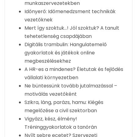
munkaszervezetekben
Időnyerő: Időmenedzsment technikák
vezetőknek
Mert így szoktuk…! Jól szoktuk? A tanult
tehetetlenség csapdájában
Digitális trambulin: Hangulatemelő
gyakorlatok és játékok online
megbeszélésekhez
A HR-es a mindenes? Életutak és fejlődés
vállalati környezetben
Ne büntessünk tovább jutalmazással –
motiválás vezetőként
Szikra, láng, parázs, hamu: Kiégés
megelőzése a civil szektorban
Vigyázz, kész, élmény!
Tréninggyakorlatok a tanórán
Nyílt sebre ecetet? Szervezeti