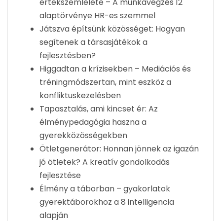
értékszemlélete – A munkavégzés 12
alaptörvénye HR-es szemmel
Játszva építsünk közösséget: Hogyan
segítenek a társasjátékok a
fejlesztésben?
Higgadtan a krízisekben – Mediációs és
tréningmódszertan, mint eszköz a
konfliktuskezelésben
Tapasztalás, ami kincset ér: Az
élménypedagógia haszna a
gyerekközösségekben
Ötletgenerátor: Honnan jönnek az igazán
jó ötletek? A kreatív gondolkodás
fejlesztése
Élmény a táborban – gyakorlatok
gyerektáborokhoz a 8 intelligencia
alapján