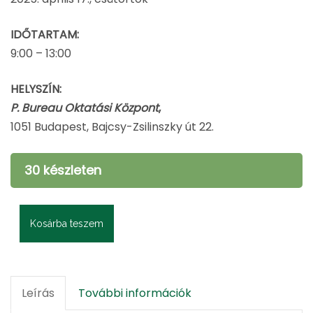
IDŐTARTAM:
9:00 – 13:00
HELYSZÍN:
P. Bureau Oktatási Központ
,
1051 Budapest, Bajcsy-Zsilinszky út 22.
30 készleten
Kosárba teszem
Történetszörf
–
Lovagold
Leírás
További információk
meg
a