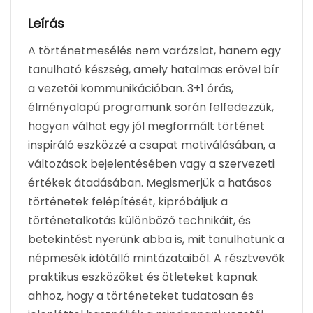
storytelling
Leírás
erejét!
A történetmesélés nem varázslat, hanem egy
mennyiség
tanulható készség, amely hatalmas erővel bír
a vezetői kommunikációban. 3+1 órás,
élményalapú programunk során felfedezzük,
hogyan válhat egy jól megformált történet
inspiráló eszközzé a csapat motiválásában, a
változások bejelentésében vagy a szervezeti
értékek átadásában. Megismerjük a hatásos
történetek felépítését, kipróbáljuk a
történetalkotás különböző technikáit, és
betekintést nyerünk abba is, mit tanulhatunk a
népmesék időtálló mintázataiból. A résztvevők
praktikus eszközöket és ötleteket kapnak
ahhoz, hogy a történeteket tudatosan és