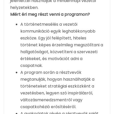
jelenléttel használják a mindennapi vezetői
helyzetekben.
Miért éri meg részt venni a programon?
A történetmesélés a vezetői
kommunikáció egyik leghatékonyabb
eszköze. Egy jól felépített, hiteles
történet képes érzelmileg megszólítani a
hallgatóságot, közvetíteni a szervezeti
értékeket, és motivációt adni a
csapatnak.
A program során a résztvevők
megtanulják, hogyan használhatják a
történeteket stratégiai eszközként a
vezetésben, legyen szó inspirálásról,
változásmenedzsmentről vagy
csapatkohézió erősítéséről.
A gyakorlatok révén a résztvevők saját